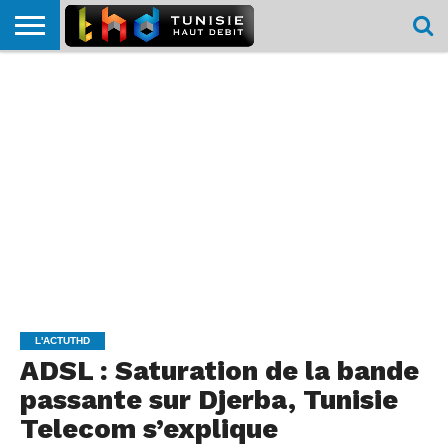
HOME
L’ACTUTHD
EN
PODCASTS
TEST
COMPARATIF
CARTE DE
CONTACT
BREF
DÉBIT
DÉBIT
COUVERTURE
MOBILE
MOBILE
L'ACTUTHD
ADSL : Saturation de la bande
passante sur Djerba, Tunisie
Telecom s’explique