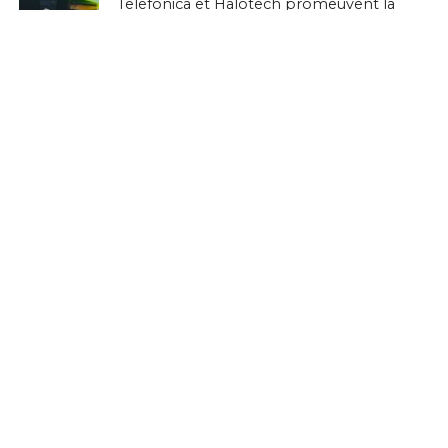
Telefónica et Halotech promeuvent la
sécurité industrielle intelligente aux USA
grâce à l’IoT et à l’IA
EN BREF
AgriTech : 216 Capital investit dans la
startup tunisienne RoboCare
EN BREF
Téléphonie mobile : Le marché du
satellite « Direct-to-Device » (D2D)
s’apprête à peser 138 milliards de
dollars d’ici 2035
EN BREF
AgTech : Seabex dévoile sa nouvelle
plateforme et transforme la gestion de
l’eau agricole grâce à l’IA
EN BREF