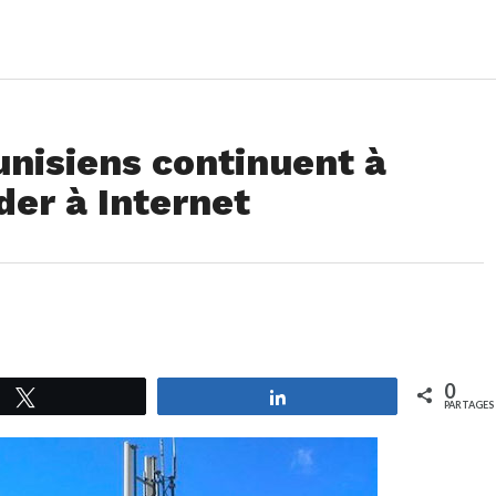
Tunisiens continuent à
er à Internet
0
Tweetez
Partagez
PARTAGES