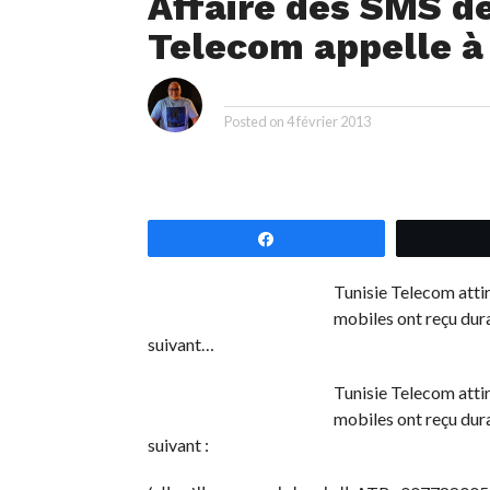
Affaire des SMS de
Telecom appelle à 
i
By
Posted on
4 février 2013
Partagez
Tunisie Telecom attire
mobiles ont reçu dur
suivant…
Tunisie Telecom attire
mobiles ont reçu dur
suivant :