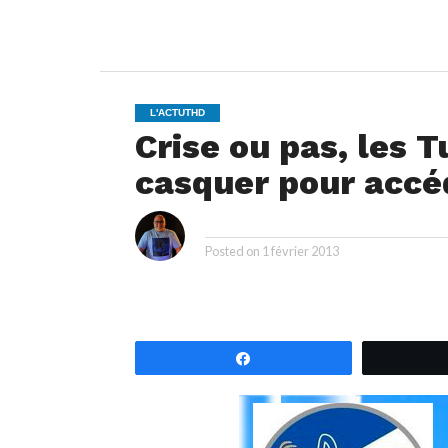
L'ACTUTHD
Crise ou pas, les 
casquer pour accéd
i
By
Posted on
1 février 2013
Partagez