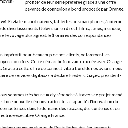
profiter de leur série préférée grâce à une offre
payante de connexion à bord proposée par Orange.
i-Fi via leurs ordinateurs, tablettes ou smartphones, à internet
de divertissements (télévision en direct, films, séries, musique)
dre le voyage plus agréable (horaires des correspondances,
n impératif pour beaucoup de nos clients, notamment les
 moyen-courriers. Cette démarche innovante menée avec Orange
. Grâce à cette offre de connectivité à bord de nos avions, nous
ière de services digitaux» a déclaré Frédéric Gagey, président-
 nous sommes très heureux d’y répondre à travers ce projet mené
’est une nouvelle démonstration de la capacité d’innovation du
 compétences dans le domaine des réseaux, des contenus et du
rectrice exécutive Orange France.
Industries est en charge de l’installation des équipements