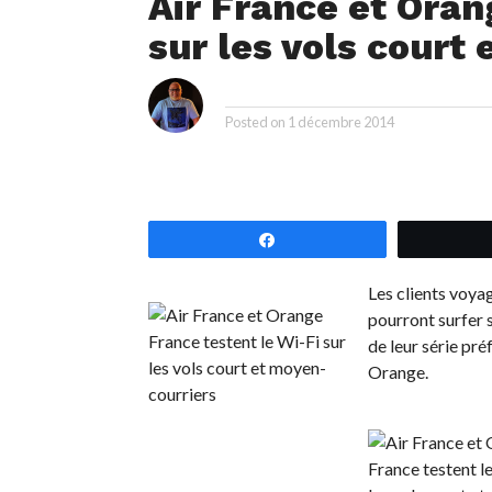
Air France et Oran
sur les vols court
i
By
Posted on
1 décembre 2014
Partagez
Les clients voya
pourront surfer s
de leur série pr
Orange.