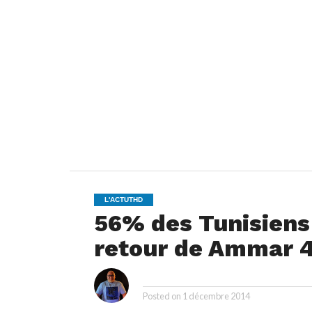
L'ACTUTHD
56% des Tunisiens
retour de Ammar 
i
By
Posted on
1 décembre 2014