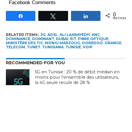
Facebook Comments
0
Partagez
Tweetez
Partagez
PARTAGES
RELATED ITEMS:
3G
,
ADSL
,
ALI LAARAYEDH
,
ANC
,
DOMINANCE
,
DOMINANT
,
DUBAI
,
EIT
,
FIBRE OPTIQUE
,
MINISTÈRE DES TIC
,
MONGI MARZOUG
,
OOREDOO
,
ORANGE
,
TELECOM
,
TUNET
,
TUNISIANA
,
TUNISIE
,
VOIP
RECOMMENDED FOR YOU
5G en Tunisie : 20 % de débit médian en
moins pour l’ensemble des utilisateurs,
la 4G seule recule de 28 %
Ooredoo Tunisie renouvelle son
partenariat stratégique avec le CNOT
jusqu’en 2028