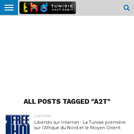
HOME
L’ACTUTHD
EN
PODCASTS
TEST
COMPARATIF
CARTE DE
CONTACT
BREF
DÉBIT
DÉBIT
COUVERTURE
MOBILE
MOBILE
ALL POSTS TAGGED "A2T"
L'ACTUTHD
Libertés sur Internet : La Tunisie première
sur l’Afrique du Nord et le Moyen Orient