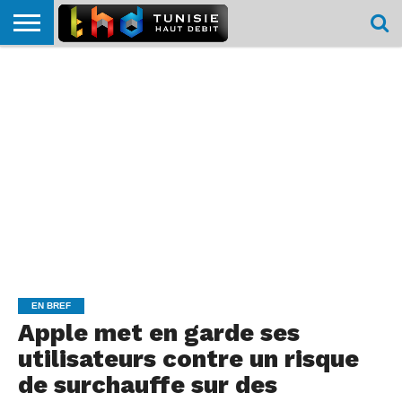
HOME
L’ACTUTHD
EN
PODCASTS
TEST
COMPARATIF
CARTE DE
CONTACT
BREF
DÉBIT
DÉBIT
COUVERTURE
MOBILE
MOBILE
EN BREF
Apple met en garde ses
utilisateurs contre un risque
de surchauffe sur des