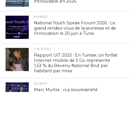
introuvable en 2026
EN BREF
National Youth Speak Forum 2026 : Le
grand rendez-vous de la jeunesse et de
l’innovation le 20 juin à Tunis
L'ACTUTHD
Rapport UIT 2025 : En Tunisie, un forfait
Internet mobile de 5 Go représente
1,53 % du Revenu National Brut par
habitant par mois
EN BREF
Marc Murtra : «La souveraineté
européenne exige de simplifier la
réglementation, de développer nos
propres technologies et d’accepter le
risque d’échec»
EN BREF
Zenith Technology, LEADER en Tunisie,