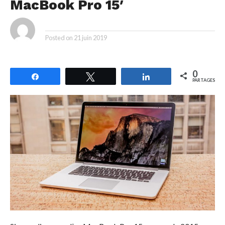
MacBook Pro 15′
By
Posted on
21 juin 2019
0
Partagez
Tweetez
Partagez
PARTAGES