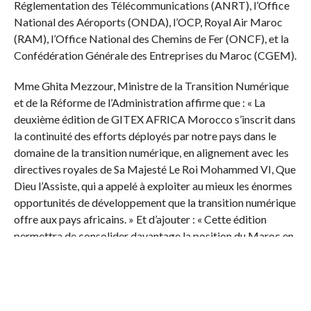
Réglementation des Télécommunications (ANRT), l’Office
National des Aéroports (ONDA), l’OCP, Royal Air Maroc
(RAM), l’Office National des Chemins de Fer (ONCF), et la
Confédération Générale des Entreprises du Maroc (CGEM).
Mme Ghita Mezzour, Ministre de la Transition Numérique
et de la Réforme de l’Administration affirme que : « La
deuxième édition de GITEX AFRICA Morocco s’inscrit dans
la continuité des efforts déployés par notre pays dans le
domaine de la transition numérique, en alignement avec les
directives royales de Sa Majesté Le Roi Mohammed VI, Que
Dieu l’Assiste, qui a appelé à exploiter au mieux les énormes
opportunités de développement que la transition numérique
offre aux pays africains. » Et d’ajouter : « Cette édition
permettra de consolider davantage la position du Maroc en
tant que hub digital régional, créant ainsi un environnement
propice à l’attraction d’investissements et à la stimulation
de la création d’emplois. »