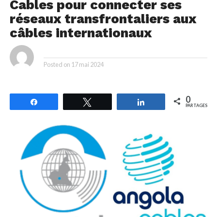
Cables pour connecter ses
réseaux transfrontaliers aux
câbles internationaux
By
Posted on
17 mai 2024
0
Partagez
Tweetez
Partagez
PARTAGES