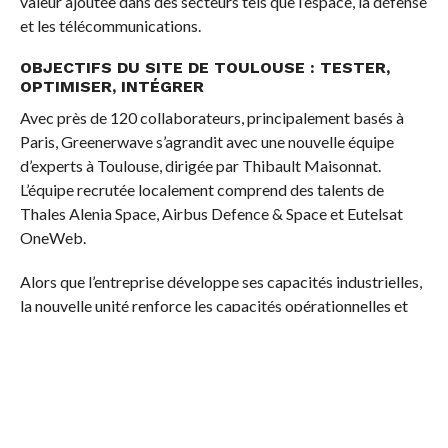
valeur ajoutée dans des secteurs tels que l’espace, la défense
et les télécommunications.
OBJECTIFS DU SITE DE TOULOUSE : TESTER,
OPTIMISER, INTÉGRER
Avec près de 120 collaborateurs, principalement basés à
Paris, Greenerwave s’agrandit avec une nouvelle équipe
d’experts à Toulouse, dirigée par Thibault Maisonnat.
L’équipe recrutée localement comprend des talents de
Thales Alenia Space, Airbus Defence & Space et Eutelsat
OneWeb.
Alors que l’entreprise développe ses capacités industrielles,
la nouvelle unité renforce les capacités opérationnelles et
techniques de Greenerwave. Elle s’appuie sur la solide
expertise de l’équipe en matière d’intégration de systèmes
complexes, notamment en matière d’architecture d’antennes
pour les constellations de satellites en orbite basse (LEO).
Située à proximité de la Cité de l’Espace, l’équipe