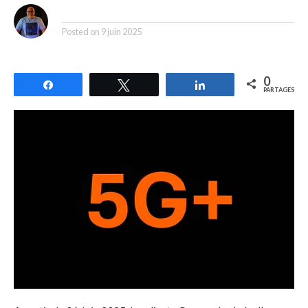
By
Posted on
9 juin 2025
0
Partagez
Tweetez
Partagez
PARTAGES