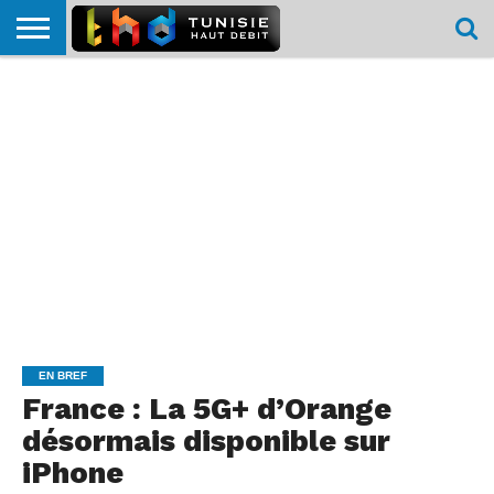
HOME
L’ACTUTHD
EN
PODCASTS
TEST
COMPARATIF
CARTE DE
CONTACT
BREF
DÉBIT
DÉBIT
COUVERTURE
MOBILE
MOBILE
EN BREF
France : La 5G+ d’Orange
désormais disponible sur
iPhone