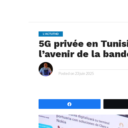
L'ACTUTHD
5G privée en Tunisi
l’avenir de la band
i
By
Posted on
23 juin 2025
Partagez