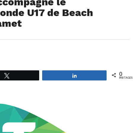
accompagne le
onde U17 de Beach
amet
0
Tweetez
Partagez
PARTAGES