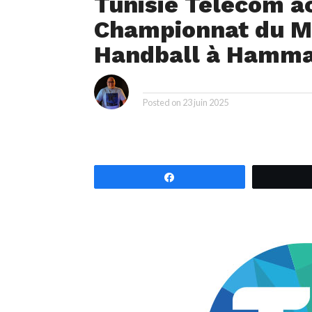
Tunisie Telecom 
Championnat du M
Handball à Hamm
i
By
Posted on
23 juin 2025
Partagez