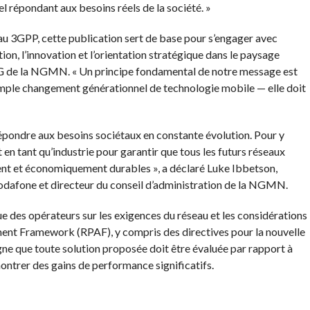
el répondant aux besoins réels de la société. »
 au 3GPP, cette publication sert de base pour s’engager avec
ation, l’innovation et l’orientation stratégique dans le paysage
PDG de la NGMN. « Un principe fondamental de notre message est
imple changement générationnel de technologie mobile — elle doit
 répondre aux besoins sociétaux en constante évolution. Pour y
 en tant qu’industrie pour garantir que tous les futurs réseaux
ent et économiquement durables », a déclaré Luke Ibbetson,
dafone et directeur du conseil d’administration de la NGMN.
ue des opérateurs sur les exigences du réseau et les considérations
nt Framework (RPAF), y compris des directives pour la nouvelle
gne que toute solution proposée doit être évaluée par rapport à
ontrer des gains de performance significatifs.