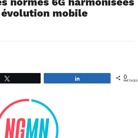
es normes 6G harmonisées
 évolution mobile
0
Tweetez
Partagez
PARTAGES