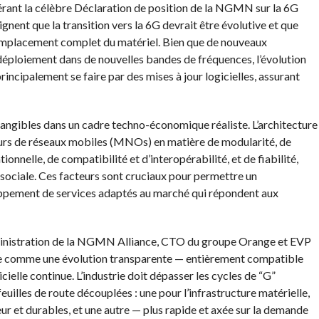
térant la célèbre Déclaration de position de la NGMN sur la 6G
ignent que la transition vers la 6G devrait être évolutive et que
remplacement complet du matériel. Bien que de nouveaux
déploiement dans de nouvelles bandes de fréquences, l’évolution
rincipalement se faire par des mises à jour logicielles, assurant
tangibles dans un cadre techno-économique réaliste. L’architecture
eurs de réseaux mobiles (MNOs) en matière de modularité, de
ionnelle, de compatibilité et d’interopérabilité, et de fiabilité,
sociale. Ces facteurs sont cruciaux pour permettre un
oppement de services adaptés au marché qui répondent aux
dministration de la NGMN Alliance, CTO du groupe Orange et EVP
çue comme une évolution transparente — entièrement compatible
cielle continue. L’industrie doit dépasser les cycles de “G”
euilles de route découplées : une pour l’infrastructure matérielle,
ur et durables, et une autre — plus rapide et axée sur la demande