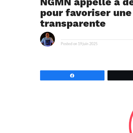
NGMN appelle à d
pour favoriser une
transparente
i
By
Posted on
19 juin 2025
Partagez