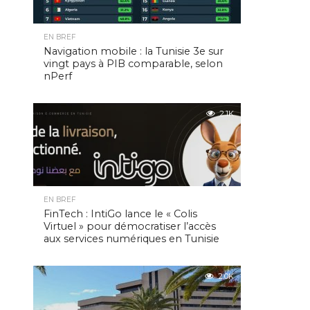
EN BREF
Navigation mobile : la Tunisie 3e sur
vingt pays à PIB comparable, selon
nPerf
2.1K
EN BREF
FinTech : IntiGo lance le « Colis
Virtuel » pour démocratiser l’accès
aux services numériques en Tunisie
2.0K