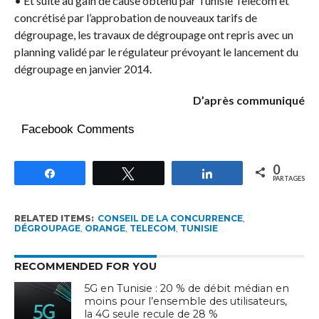
• Et suite au gain de cause obtenu par Tunisie Telecom et
concrétisé par l’approbation de nouveaux tarifs de
dégroupage, les travaux de dégroupage ont repris avec un
planning validé par le régulateur prévoyant le lancement du
dégroupage en janvier 2014.
D’après communiqué
Facebook Comments
0
Partagez
Tweetez
Partagez
PARTAGES
RELATED ITEMS:
CONSEIL DE LA CONCURRENCE
,
DÉGROUPAGE
,
ORANGE
,
TELECOM
,
TUNISIE
RECOMMENDED FOR YOU
5G en Tunisie : 20 % de débit médian en
moins pour l’ensemble des utilisateurs,
la 4G seule recule de 28 %