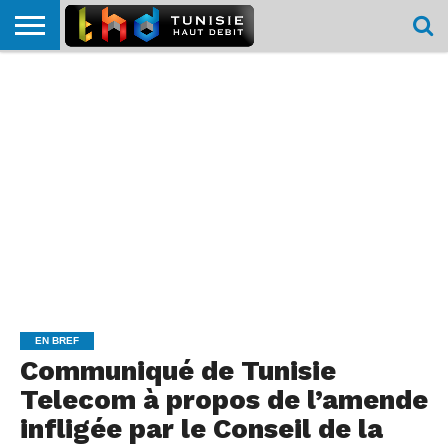
HOME
L’ACTUTHD
EN
PODCASTS
TEST
COMPARATIF
CARTE DE
CONTACT
BREF
DÉBIT
DÉBIT
COUVERTURE
MOBILE
MOBILE
EN BREF
Communiqué de Tunisie
Telecom à propos de l’amende
infligée par le Conseil de la