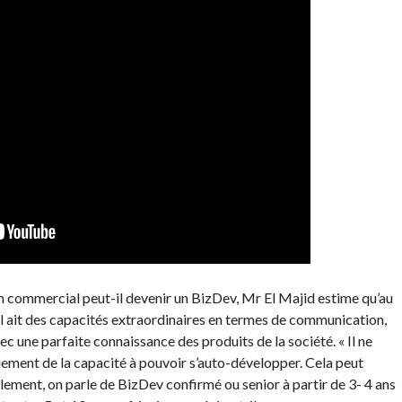
commercial peut-il devenir un BizDev, Mr El Majid estime qu’au
il ait des capacités extraordinaires en termes de communication,
c une parfaite connaissance des produits de la société. « Il ne
ement de la capacité à pouvoir s’auto-développer. Cela peut
ement, on parle de BizDev confirmé ou senior à partir de 3- 4 ans