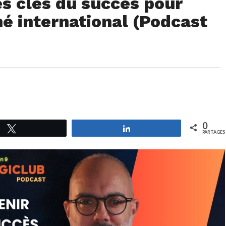
es clés du succès pour
é international (Podcast
0
Tweetez
Partagez
PARTAGES