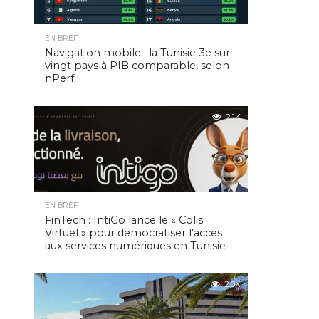
EN BREF
Navigation mobile : la Tunisie 3e sur
vingt pays à PIB comparable, selon
nPerf
2.1K
EN BREF
FinTech : IntiGo lance le « Colis
Virtuel » pour démocratiser l’accès
aux services numériques en Tunisie
2.0K