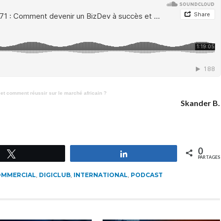
t comment réussir sur le marché africain ?
Skander B.
0
Tweetez
Partagez
PARTAGES
MMERCIAL
,
DIGICLUB
,
INTERNATIONAL
,
PODCAST