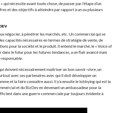
 qui nécessite avant toute chose, de passer par l’étape d’un
res et des objectifs à atteindre par rapport à un ou plusieurs
DEV
ux négocier, à pénétrer les marchés, etc. Un commercial qui se
 les capacités nécessaires en termes de stratégie de vente, de
ns pour la société et le produit. Il entend le marché, le « Voice of
r dans le futur pour les futures tendances, a un flair avancé mais
le responsable.
 qui doivent nécessairement maitriser un bon savoir-vivre, un
urtout avec ses partenaires avec qui il doit développer un
me et la faire connaitre aussi. Il y’a ensuite le lobbying qui est la
commercial et du BizDev en devenant un ambassadeur pour la
 officient dans une guerre commerciale par toujours évidente à