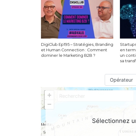
DigiClub Ep195 – Stratégies, Branding
Startups
et Human Connection : Comment
en term
dominer le Marketing B2B ?
un conti
sa tran