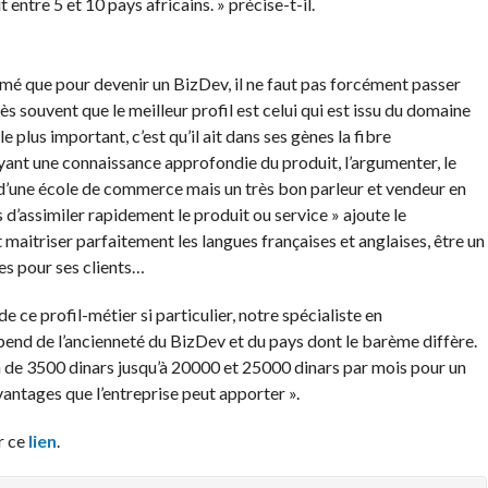
t entre 5 et 10 pays africains. » précise-t-il.
mé que pour devenir un BizDev, il ne faut pas forcément passer
 souvent que le meilleur profil est celui qui est issu du domaine
e plus important, c’est qu’il ait dans ses gènes la fibre
ayant une connaissance approfondie du produit, l’argumenter, le
 d’une école de commerce mais un très bon parleur et vendeur en
d’assimiler rapidement le produit ou service » ajoute le
maitriser parfaitement les langues françaises et anglaises, être un
es pour ses clients…
 ce profil-métier si particulier, notre spécialiste en
nd de l’ancienneté du BizDev et du pays dont le barème diffère.
 de 3500 dinars jusqu’à 20000 et 25000 dinars par mois pour un
avantages que l’entreprise peut apporter ».
r ce
lien
.