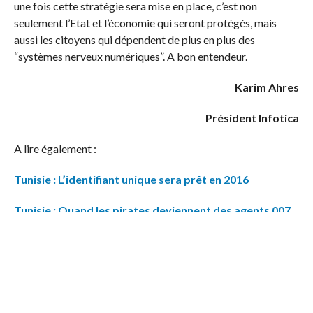
une fois cette stratégie sera mise en place, c’est non
seulement l’Etat et l’économie qui seront protégés, mais
aussi les citoyens qui dépendent de plus en plus des
“systèmes nerveux numériques”. A bon entendeur.
Karim Ahres
Président Infotica
A lire également :
Tunisie : L’identifiant unique sera prêt en 2016
Tunisie : Quand les pirates deviennent des agents 007
(1/2)
Facebook Comments
0
Partagez
Tweetez
Partagez
PARTAGES