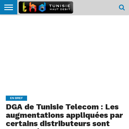
HOME
L’ACTUTHD
EN
PODCASTS
TEST
COMPARATIF
CARTE DE
CONTACT
BREF
DÉBIT
DÉBIT
COUVERTURE
MOBILE
MOBILE
EN BREF
DGA de Tunisie Telecom : Les
augmentations appliquées par
certains distributeurs sont