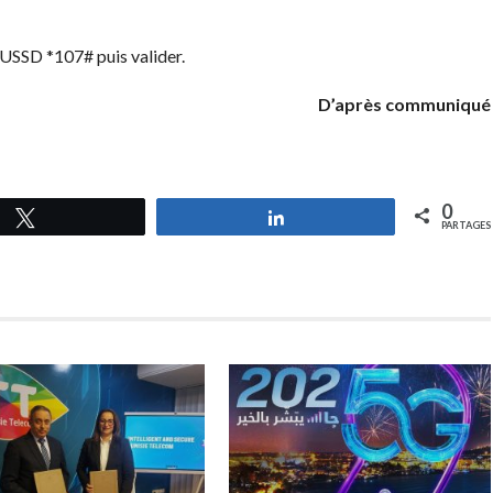
e USSD *107# puis valider.
D’après communiqué
0
Tweetez
Partagez
PARTAGES