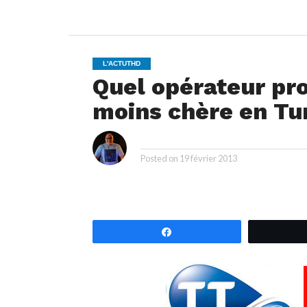
L'ACTUTHD
Quel opérateur pro
moins chère en Tun
i
By
Posted on
19 février 2013
Partagez