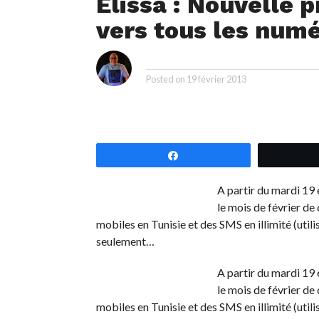
Elissa : Nouvelle 
vers tous les numé
i
By
Posted on
19 février 2013
Partagez
A partir du mardi 19 
le mois de février de
mobiles en Tunisie et des SMS en illimité (util
seulement…
A partir du mardi 19 
le mois de février de
mobiles en Tunisie et des SMS en illimité (util