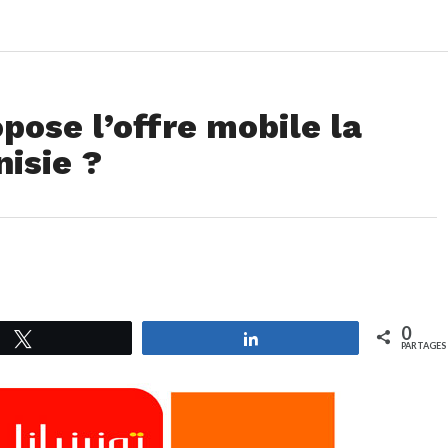
pose l’offre mobile la
isie ?
0
Tweetez
Partagez
PARTAGES