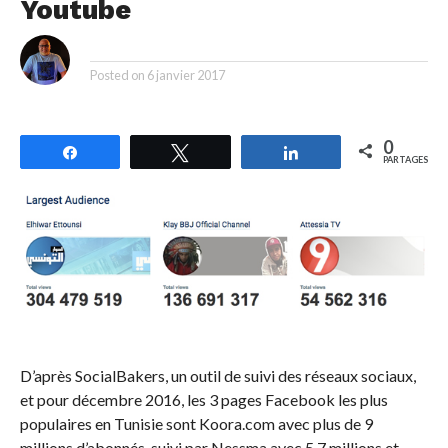
Youtube
By
Posted on
6 janvier 2017
0
Partagez
Tweetez
Partagez
PARTAGES
D’après SocialBakers, un outil de suivi des réseaux sociaux,
et pour décembre 2016, les 3 pages Facebook les plus
populaires en Tunisie sont Koora.com avec plus de 9
millions d’abonnés, suivi par Nessma avec 5.7 millions et