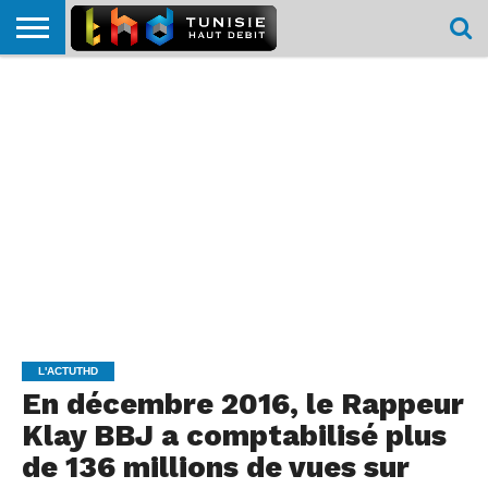
HOME
L’ACTUTHD
EN
PODCASTS
TEST
COMPARATIF
CARTE DE
CONTACT
BREF
DÉBIT
DÉBIT
COUVERTURE
MOBILE
MOBILE
L'ACTUTHD
En décembre 2016, le Rappeur
Klay BBJ a comptabilisé plus
de 136 millions de vues sur