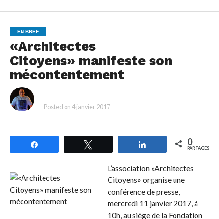
EN BREF
«Architectes
Citoyens» manifeste son
mécontentement
By
Posted on
4 janvier 2017
0
Partagez
Tweetez
Partagez
PARTAGES
L’association «Architectes
Citoyens» organise une
conférence de presse,
mercredi 11 janvier 2017, à
10h, au siège de la Fondation