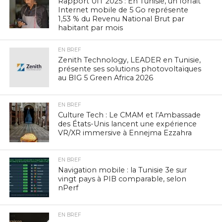
Rapport UIT 2025 : En Tunisie, un forfait
Internet mobile de 5 Go représente
1,53 % du Revenu National Brut par
habitant par mois
EN BREF
Zenith Technology, LEADER en Tunisie,
présente ses solutions photovoltaïques
au BIG 5 Green Africa 2026
EN BREF
Culture Tech : Le CMAM et l’Ambassade
des États-Unis lancent une expérience
VR/XR immersive à Ennejma Ezzahra
EN BREF
Navigation mobile : la Tunisie 3e sur
vingt pays à PIB comparable, selon
nPerf
EN BREF