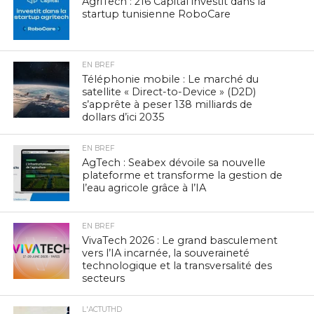
AgriTech : 216 Capital investit dans la
startup tunisienne RoboCare
EN BREF
Téléphonie mobile : Le marché du
satellite « Direct-to-Device » (D2D)
s’apprête à peser 138 milliards de
dollars d’ici 2035
EN BREF
AgTech : Seabex dévoile sa nouvelle
plateforme et transforme la gestion de
l’eau agricole grâce à l’IA
EN BREF
VivaTech 2026 : Le grand basculement
vers l’IA incarnée, la souveraineté
technologique et la transversalité des
secteurs
L'ACTUTHD