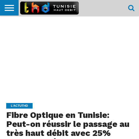
HOME
L’ACTUTHD
EN
PODCASTS
TEST
COMPARATIF
CARTE DE
CONTACT
BREF
DÉBIT
DÉBIT
COUVERTURE
MOBILE
MOBILE
L'ACTUTHD
Fibre Optique en Tunisie:
Peut-on réussir le passage au
très haut débit avec 25%