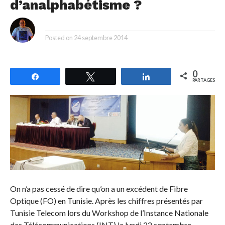
d’analphabétisme ?
By
Posted on
24 septembre 2014
0
Partagez
Tweetez
Partagez
PARTAGES
On n’a pas cessé de dire qu’on a un excédent de Fibre
Optique (FO) en Tunisie. Après les chiffres présentés par
Tunisie Telecom lors du Workshop de l’Instance Nationale
des Télécommunications (INT) le lundi 22 septembre