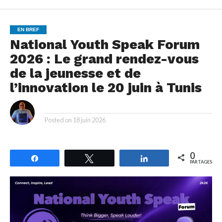
EN BREF
National Youth Speak Forum
2026 : Le grand rendez-vous
de la jeunesse et de
l’innovation le 20 juin à Tunis
By
Posted on
18 juin 2026
0
Partagez
Tweetez
Partagez
PARTAGES