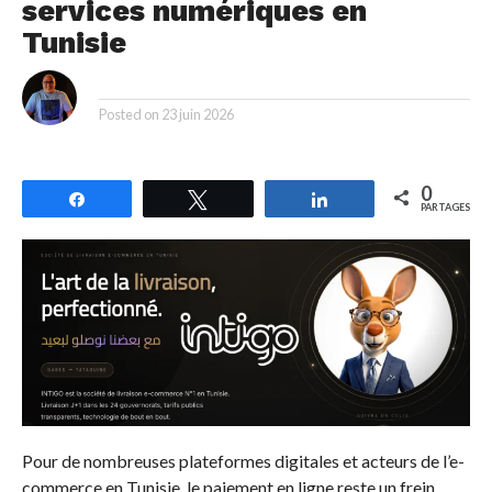
services numériques en
Tunisie
By
Posted on
23 juin 2026
0
Partagez
Tweetez
Partagez
PARTAGES
Pour de nombreuses plateformes digitales et acteurs de l’e-
commerce en Tunisie, le paiement en ligne reste un frein