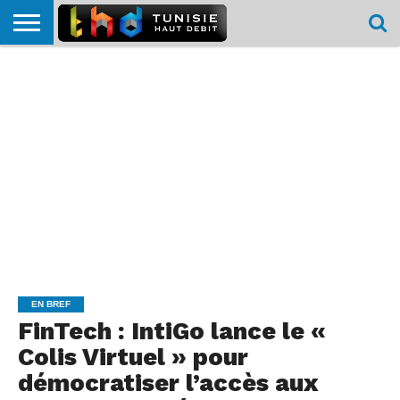
HOME
L’ACTUTHD
EN
PODCASTS
TEST
COMPARATIF
CARTE DE
CONTACT
BREF
DÉBIT
DÉBIT
COUVERTURE
MOBILE
MOBILE
EN BREF
FinTech : IntiGo lance le «
Colis Virtuel » pour
démocratiser l’accès aux