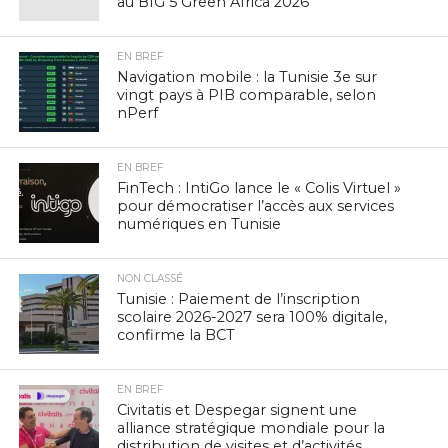
au BIG 5 Green Africa 2026
EN BREF
Navigation mobile : la Tunisie 3e sur
vingt pays à PIB comparable, selon
nPerf
EN BREF
FinTech : IntiGo lance le « Colis Virtuel »
pour démocratiser l’accès aux services
numériques en Tunisie
NON CLASSÉ
Tunisie : Paiement de l’inscription
scolaire 2026-2027 sera 100% digitale,
confirme la BCT
EN BREF
Civitatis et Despegar signent une
alliance stratégique mondiale pour la
distribution de visites et d’activités