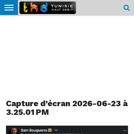
HOME
L’ACTUTHD
EN
PODCASTS
TEST
COMPARATIF
CARTE DE
CONTACT
BREF
DÉBIT
DÉBIT
COUVERTURE
MOBILE
MOBILE
Capture d’écran 2026-06-23 à
3.25.01 PM