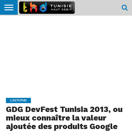
HOME
L’ACTUTHD
EN
PODCASTS
TEST
COMPARATIF
CARTE DE
CONTACT
BREF
DÉBIT
DÉBIT
COUVERTURE
MOBILE
MOBILE
L'ACTUTHD
GDG DevFest Tunisia 2013, ou
mieux connaître la valeur
ajoutée des produits Google