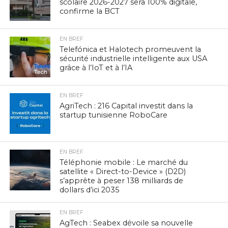
scolaire 2026-2027 sera 100% digitale,
confirme la BCT
EN BREF
Telefónica et Halotech promeuvent la
sécurité industrielle intelligente aux USA
grâce à l’IoT et à l’IA
EN BREF
AgriTech : 216 Capital investit dans la
startup tunisienne RoboCare
EN BREF
Téléphonie mobile : Le marché du
satellite « Direct-to-Device » (D2D)
s’apprête à peser 138 milliards de
dollars d’ici 2035
EN BREF
AgTech : Seabex dévoile sa nouvelle