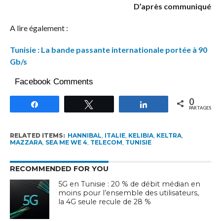
D’après communiqué
A lire également :
Tunisie : La bande passante internationale portée à 90
Gb/s
Facebook Comments
0
Partagez
Tweetez
Partagez
PARTAGES
RELATED ITEMS:
HANNIBAL
,
ITALIE
,
KELIBIA
,
KELTRA
,
MAZZARA
,
SEA ME WE 4
,
TELECOM
,
TUNISIE
RECOMMENDED FOR YOU
5G en Tunisie : 20 % de débit médian en
moins pour l’ensemble des utilisateurs,
la 4G seule recule de 28 %