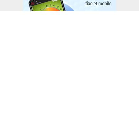
L'ACTUTHD
Stratégie nationale de l’IA en Tunisie :
annoncée depuis 2018, toujours
introuvable en 2026
EN BREF
National Youth Speak Forum 2026 : Le
grand rendez-vous de la jeunesse et de
l’innovation le 20 juin à Tunis
L'ACTUTHD
Rapport UIT 2025 : En Tunisie, un forfait
Internet mobile de 5 Go représente