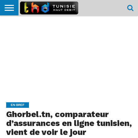
HOME
L’ACTUTHD
EN
PODCASTS
TEST
COMPARATIF
CARTE DE
CONTACT
BREF
DÉBIT
DÉBIT
COUVERTURE
MOBILE
MOBILE
EN BREF
Ghorbel.tn, comparateur
d’assurances en ligne tunisien,
vient de voir le jour