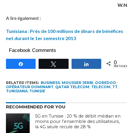
W.N
A lire également :
Tunisiana : Près de 100 millions de dinars de bénéfices
net durant le 1er semestre 2013
Facebook Comments
0
Partagez
Tweetez
Partagez
PARTAGES
RELATED ITEMS:
BUSINESS
,
MOUSSER JERBI
,
OOREDOO
,
OPÉRATEUR DOMINANT
,
QATAR TELECOM
,
TELECOM
,
TT
,
TUNISIANA
,
TUNISIE
RECOMMENDED FOR YOU
5G en Tunisie : 20 % de débit médian en
moins pour l’ensemble des utilisateurs,
la 4G seule recule de 28 %