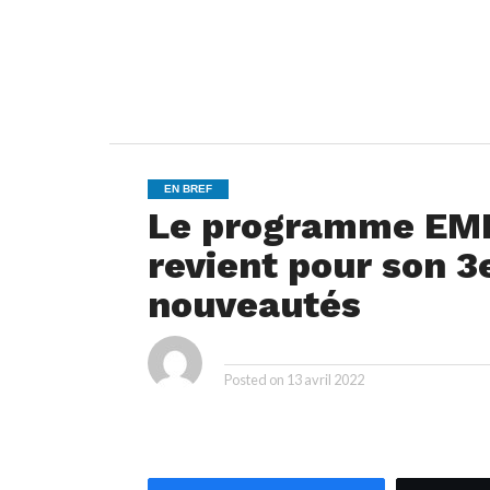
EN BREF
Le programme EM
revient pour son 3
nouveautés
ya
By
Posted on
13 avril 2022