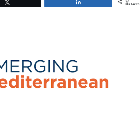
0
Tweetez
Partagez
PARTAGES