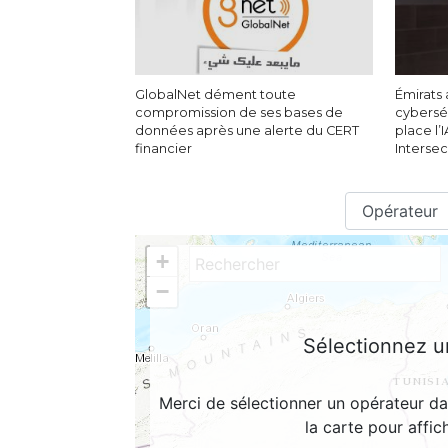
GlobalNet dément toute
Émirats 
compromission de ses bases de
cyberséc
données après une alerte du CERT
place l’
financier
Interse