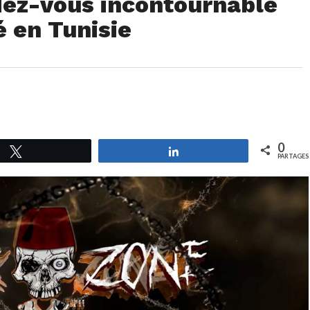
dez-vous incontournable
é en Tunisie
0
Tweetez
Partagez
PARTAGES