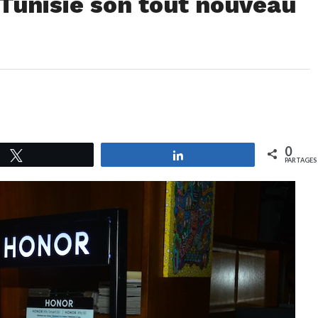
Tunisie son tout nouveau
0
Tweetez
Partagez
PARTAGES