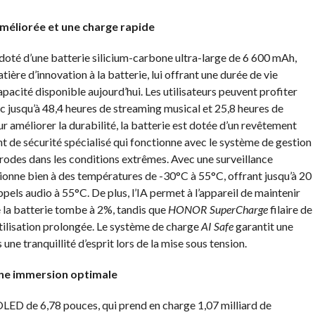
méliorée et une charge rapide
doté d’une batterie silicium-carbone ultra-large de 6 600 mAh,
e d’innovation à la batterie, lui offrant une durée de vie
pacité disponible aujourd’hui. Les utilisateurs peuvent profiter
ec jusqu’à 48,4 heures de streaming musical et 25,8 heures de
r améliorer la durabilité, la batterie est dotée d’un revêtement
 de sécurité spécialisé qui fonctionne avec le système de gestion
rodes dans les conditions extrêmes. Avec une surveillance
tionne bien à des températures de -30°C à 55°C, offrant jusqu’à 20
pels audio à 55°C. De plus, l’IA permet à l’appareil de maintenir
e la batterie tombe à 2%, tandis que
HONOR SuperCharge
filaire de
tilisation prolongée. Le système de charge
AI Safe
garantit une
 une tranquillité d’esprit lors de la mise sous tension.
une immersion optimale
ED de 6,78 pouces, qui prend en charge 1,07 milliard de