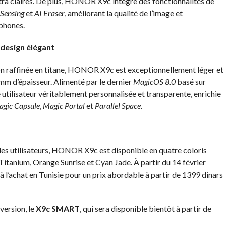
ltra claires. De plus, HONOR X9c intègre des fonctionnalités de
Sensing
et
AI Eraser
, améliorant la qualité de l’image et
tphones.
 design élégant
ition raffinée en titane, HONOR X9c est exceptionnellement léger et
8 mm
d’épaisseur. Alimenté par le dernier
MagicOS 8.0
basé sur
tilisateur véritablement personnalisée et transparente, enrichie
gic Capsule
,
Magic Portal
et
Parallel Space
.
es utilisateurs, HONOR X9c est disponible en quatre coloris
 Titanium, Orange Sunrise et Cyan Jade. À partir du 14 février
l’achat en Tunisie pour un prix abordable à partir de 1399 dinars
version, le
X9c SMART
, qui sera disponible bientôt à partir de