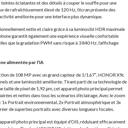
 teintes éclatantes et des détails à couper le souffle pour une
ux de rafraîchissement élevé de 120 Hz, l’écran présente des
ctivité améliorée pour une interface plus dynamique.
ptionnellement nette et claire grâce à sa luminosité HDR maximale
rtphone garantit également une expérience visuelle confortable
elles que la gradation PWM sans risque à 3 840 Hz, l’affichage
e alimentée par l’IA
tection de 108 MP avec un grand capteur de 1/1,67″, HONOR X9c
els et une luminosité améliorée. Tirant parti de sa technologie de
e taille de pixel de 1,92 μm, cet appareil photo principal permet
airées et nettes dans tous les scénarios d’éclairage. Avec le zoom
s : 1x Portrait environnemental, 2x Portrait atmosphérique et 3x
 créer de superbes portraits avec diverses longueurs focales.
appareil photo principal est équipé d’OIS, réduisant efficacement