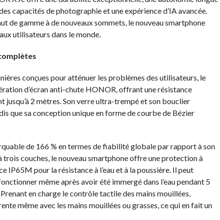
 des capacités de photographie et une expérience d’IA avancée.
e haut de gamme à de nouveaux sommets, le nouveau smartphone
x utilisateurs dans le monde.
 complètes
ières conçues pour atténuer les problèmes des utilisateurs, le
ration d’écran anti-chute HONOR, offrant une résistance
t jusqu’à 2 mètres. Son verre ultra-trempé et son bouclier
ndis que sa conception unique en forme de courbe de Bézier
able de 166 % en termes de fiabilité globale par rapport à son
à trois couches, le nouveau smartphone offre une protection à
ice IP65M pour la résistance à l’eau et à la poussière. Il peut
r fonctionner même après avoir été immergé dans l’eau pendant 5
enant en charge le contrôle tactile des mains mouillées,
te même avec les mains mouillées ou grasses, ce qui en fait un