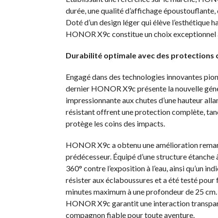
durée, une qualité d’affichage époustouflante,
Doté d’un design léger qui élève l’esthétiqu
HONOR X9c constitue un choix exceptionnel au
Durabilité optimale avec des protections
Engagé dans des technologies innovantes pionn
dernier HONOR X9c présente la nouvelle géné
impressionnante aux chutes d’une hauteur allan
résistant offrent une protection complète, ta
protège les coins des impacts.
HONOR X9c a obtenu une amélioration remarqu
prédécesseur. Équipé d’une structure étanche 
360° contre l’exposition à l’eau, ainsi qu’un ind
résister aux éclaboussures et a été testé pou
minutes maximum à une profondeur de 25 cm. Pr
HONOR X9c garantit une interaction transparen
compagnon fiable pour toute aventure.