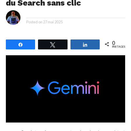
du Search sans clic
By
Posted on
27 mai 2025
0
Partagez
Tweetez
Partagez
PARTAGES