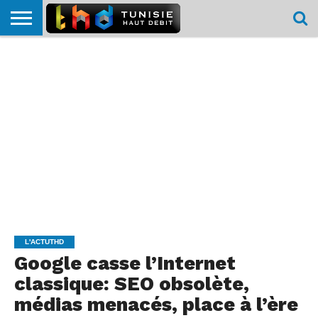
HOME
L’ACTUTHD
EN
PODCASTS
TEST
COMPARATIF
CARTE DE
CONTACT
BREF
DÉBIT
DÉBIT
COUVERTURE
MOBILE
MOBILE
L'ACTUTHD
Google casse l’Internet
classique: SEO obsolète,
médias menacés, place à l’ère