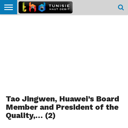
HOME
L’ACTUTHD
EN
PODCASTS
TEST
COMPARATIF
CARTE DE
CONTACT
BREF
DÉBIT
DÉBIT
COUVERTURE
MOBILE
MOBILE
Tao Jingwen, Huawei’s Board
Member and President of the
Quality,… (2)