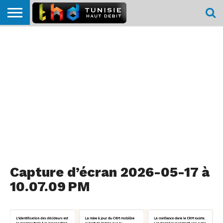
HOME
L’ACTUTHD
EN
PODCASTS
TEST
COMPARATIF
CARTE DE
CONTACT
BREF
DÉBIT
DÉBIT
COUVERTURE
MOBILE
MOBILE
Capture d’écran 2026-05-17 à
10.07.09 PM