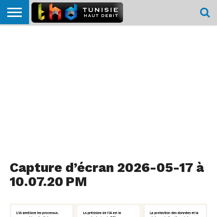
HOME
L’ACTUTHD
EN
PODCASTS
TEST
COMPARATIF
CARTE DE
CONTACT
BREF
DÉBIT
DÉBIT
COUVERTURE
MOBILE
MOBILE
Capture d’écran 2026-05-17 à
10.07.20 PM