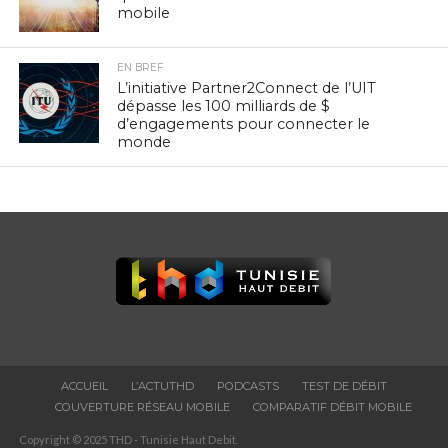
mobile
EN BREF
L’initiative Partner2Connect de l’UIT
dépasse les 100 milliards de $
d’engagements pour connecter le
monde
ACCUEIL
L’ACTUTHD
PODCASTS
TEST DE DÉBIT
COUVERTURE RÉSEAU MOBILE
COMPARATIF DÉBIT MOBILE
Copyright © 2025 THD - Tunisie Haut Debit.