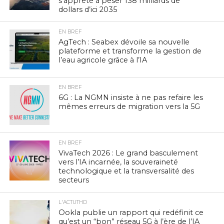
s’apprête à peser 138 milliards de
dollars d’ici 2035
EN BREF
AgTech : Seabex dévoile sa nouvelle
plateforme et transforme la gestion de
l’eau agricole grâce à l’IA
EN BREF
6G : La NGMN insiste à ne pas refaire les
mêmes erreurs de migration vers la 5G
EN BREF
VivaTech 2026 : Le grand basculement
vers l’IA incarnée, la souveraineté
technologique et la transversalité des
secteurs
L'ACTUTHD
Ookla publie un rapport qui redéfinit ce
qu’est un “bon” réseau 5G à l’ère de l’IA