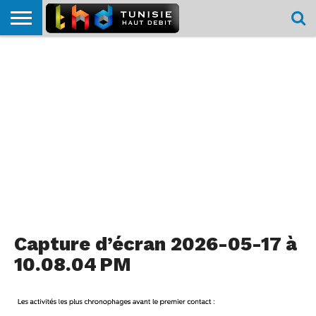
HOME
L’ACTUTHD
EN
PODCASTS
TEST
COMPARATIF
CARTE DE
CONTACT
BREF
DÉBIT
DÉBIT
COUVERTURE
MOBILE
MOBILE
Capture d’écran 2026-05-17 à
10.08.04 PM