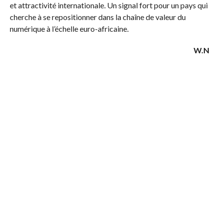
et attractivité internationale. Un signal fort pour un pays qui
cherche à se repositionner dans la chaîne de valeur du
numérique à l’échelle euro-africaine.
W.N
Facebook Comments
0
Partagez
Tweetez
Partagez
PARTAGES
RELATED ITEMS:
SCHNEIDER ELECTRIC
,
SOLARCRYPT
RECOMMENDED FOR YOU
Schneider Electric étend la gamme
d’onduleurs 3-Phase Easy 3L
Schneider Electric Tunisie appuie la