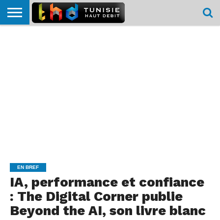
HOME
L’ACTUTHD
EN
PODCASTS
TEST
COMPARATIF
CARTE DE
CONTACT
BREF
DÉBIT
DÉBIT
COUVERTURE
MOBILE
MOBILE
EN BREF
IA, performance et confiance
: The Digital Corner publie
Beyond the AI, son livre blanc