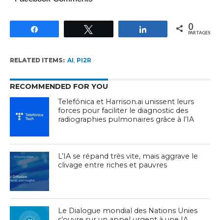
0
Partagez
Tweetez
Partagez
PARTAGES
RELATED ITEMS:
AI
,
PI2R
RECOMMENDED FOR YOU
Telefónica et Harrison.ai unissent leurs
forces pour faciliter le diagnostic des
radiographies pulmonaires grâce à l’IA
L’IA se répand très vite, mais aggrave le
clivage entre riches et pauvres
Le Dialogue mondial des Nations Unies
s’ouvre sur un appel urgent à une IA