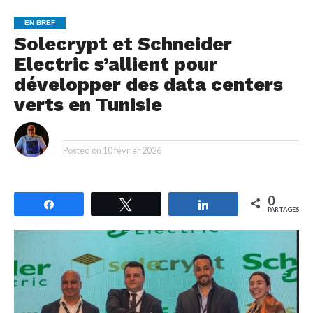
EN BREF
Solecrypt et Schneider
Electric s’allient pour
développer des data centers
verts en Tunisie
By
Posted on
10 février 2026
0
Partagez
Tweetez
Partagez
PARTAGES