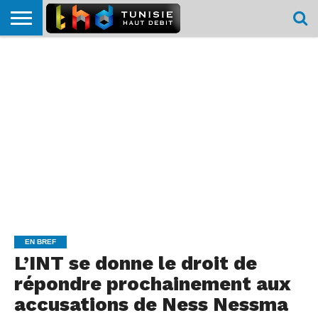
HOME
L’ACTUTHD
EN
PODCASTS
TEST
COMPARATIF
CARTE DE
CONTACT
BREF
DÉBIT
DÉBIT
COUVERTURE
MOBILE
MOBILE
EN BREF
L’INT se donne le droit de
répondre prochainement aux
accusations de Ness Nessma