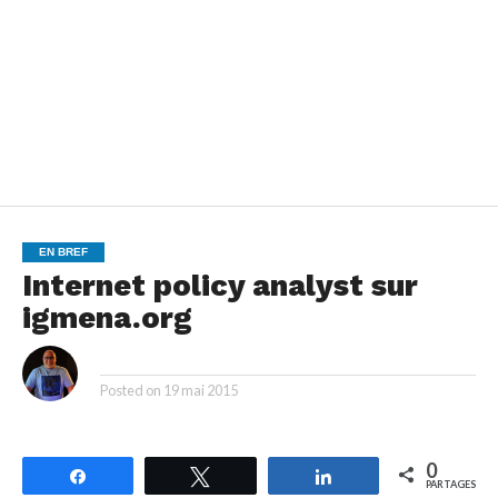
EN BREF
Internet policy analyst sur
igmena.org
By
Posted on
19 mai 2015
0
Partagez
Tweetez
Partagez
PARTAGES