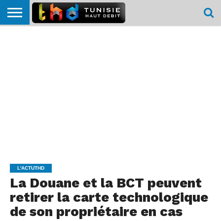
HOME
L’ACTUTHD
EN
PODCASTS
TEST
COMPARATIF
CARTE DE
CONTACT
BREF
DÉBIT
DÉBIT
COUVERTURE
MOBILE
MOBILE
L'ACTUTHD
La Douane et la BCT peuvent
retirer la carte technologique
de son propriétaire en cas