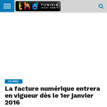
HOME
L’ACTUTHD
EN
PODCASTS
TEST
COMPARATIF
CARTE DE
CONTACT
BREF
DÉBIT
DÉBIT
COUVERTURE
MOBILE
MOBILE
EN BREF
La facture numérique entrera
en vigueur dès le 1er janvier
2016