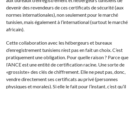
aux bureaux d’enregistrement et hébergeurs tunisiens de
devenir des revendeurs de ces certificats de sécurité (aux
normes internationales), non seulement pour le marché
tunisien, mais également à l’international (surtout le marché
africain).
Cette collaboration avec les hébergeurs et bureaux
d’enregistrement tunisiens n’est pas en fait un choix. C’est
pratiquement une obligation. Pour quelle raison ? Parce que
l’ANCE est une entité de certification racine. Une sorte de
«grossiste» des clés de chiffrement. Elle ne peut pas, donc,
vendre directement ses certificats au privé (personnes
physiques et morales). Si elle le fait pour l’instant, c’est qu’il
n’y a pas de «revendeur» qui puisse se charger de cette tâche
là. Mais avec l’introduction de la facture électronique, cette
ouverture n’est plus un choix. Mais la possibilité de revente
des certificats SSL sera-t-elle limitée seulement aux
hébergeurs et bureaux d’enregistrements tunisiens ? Pour
Mme. Tlili, l’Agence sera ouverte à toutes les SS2i d’être des