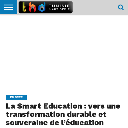
HOME
L’ACTUTHD
EN
PODCASTS
TEST
COMPARATIF
CARTE DE
CONTACT
BREF
DÉBIT
DÉBIT
COUVERTURE
MOBILE
MOBILE
EN BREF
La Smart Education : vers une
transformation durable et
souveraine de l’éducation