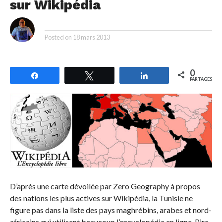
sur Wikipédia
By
Posted on
18 mars 2013
0
Partagez
Tweetez
Partagez
PARTAGES
D’après une carte dévoilée par Zero Geography à propos
des nations les plus actives sur Wikipédia, la Tunisie ne
figure pas dans la liste des pays maghrébins, arabes et nord-
africains qui utilisent beaucoup l’encyclopédie en ligne. Pire,