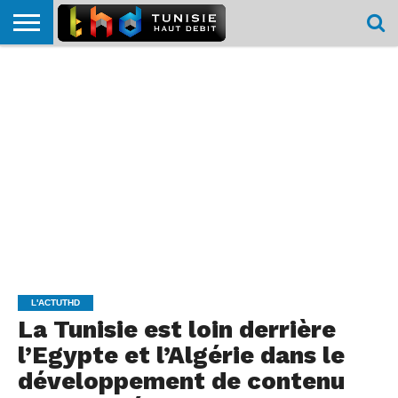
HOME
L’ACTUTHD
EN
PODCASTS
TEST
COMPARATIF
CARTE DE
CONTACT
BREF
DÉBIT
DÉBIT
COUVERTURE
MOBILE
MOBILE
L'ACTUTHD
La Tunisie est loin derrière
l’Egypte et l’Algérie dans le
développement de contenu