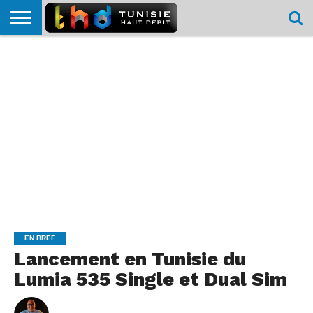
HOME
L’ACTUTHD
EN
PODCASTS
TEST
COMPARATIF
CARTE DE
CONTACT
BREF
DÉBIT
DÉBIT
COUVERTURE
MOBILE
MOBILE
EN BREF
Lancement en Tunisie du
Lumia 535 Single et Dual Sim
By