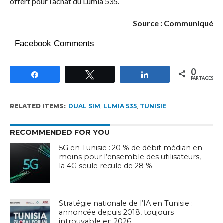
offert pour l’achat du Lumia 535.
Source : Communiqué
Facebook Comments
0
Partagez
Tweetez
Partagez
PARTAGES
RELATED ITEMS:
DUAL SIM
,
LUMIA 535
,
TUNISIE
RECOMMENDED FOR YOU
5G en Tunisie : 20 % de débit médian en
moins pour l’ensemble des utilisateurs,
la 4G seule recule de 28 %
Stratégie nationale de l’IA en Tunisie :
annoncée depuis 2018, toujours
introuvable en 2026