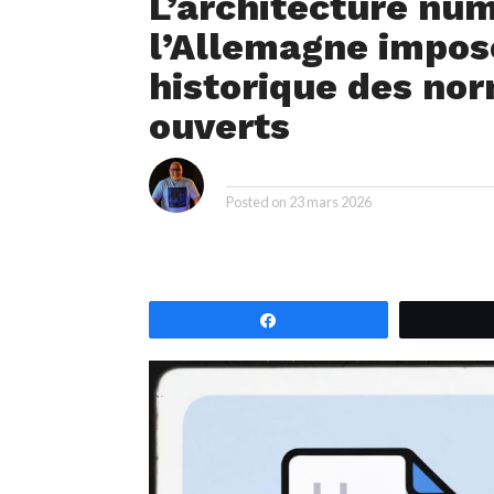
L’architecture nu
l’Allemagne impose
historique des no
ouverts
i
By
Posted on
23 mars 2026
Partagez