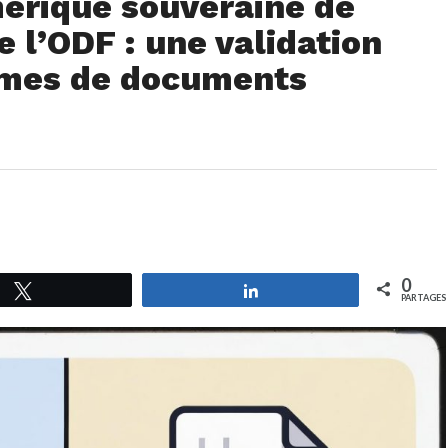
mérique souveraine de
 l’ODF : une validation
rmes de documents
0
Tweetez
Partagez
PARTAGES