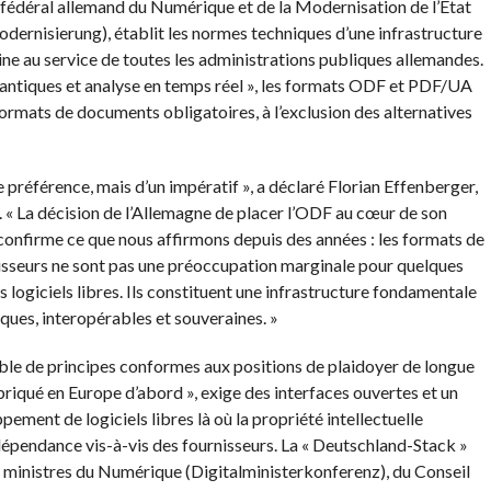
re fédéral allemand du Numérique et de la Modernisation de l’État
dernisierung), établit les normes techniques d’une infrastructure
ne au service de toutes les administrations publiques allemandes.
mantiques et analyse en temps réel », les formats ODF et PDF/UA
rmats de documents obligatoires, à l’exclusion des alternatives
e préférence, mais d’un impératif », a déclaré Florian Effenberger,
 « La décision de l’Allemagne de placer l’ODF au cœur de son
onfirme ce que nous affirmons depuis des années : les formats de
sseurs ne sont pas une préoccupation marginale pour quelques
 logiciels libres. Ils constituent une infrastructure fondamentale
ues, interopérables et souveraines. »
ble de principes conformes aux positions de plaidoyer de longue
riqué en Europe d’abord », exige des interfaces ouvertes et un
ment de logiciels libres là où la propriété intellectuelle
 dépendance vis-à-vis des fournisseurs. La « Deutschland-Stack »
s ministres du Numérique (Digitalministerkonferenz), du Conseil