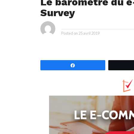
Le baromètre du e
Survey
By
Posted on
25 avril 2019
Partagez