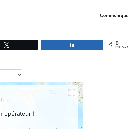
Communiqué
0
Tweetez
Partagez
PARTAGES