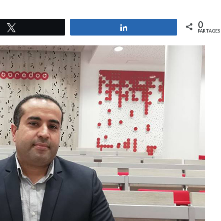
0
Tweetez
Partagez
PARTAGES