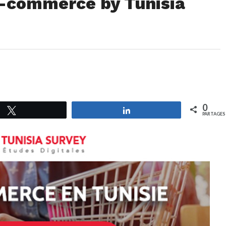
-commerce by Tunisia
0
Tweetez
Partagez
PARTAGES