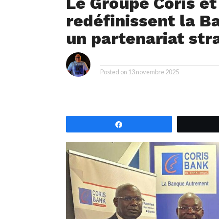
Le Groupe Coris e
redéfinissent la B
un partenariat str
i
By
Posted on
13 novembre 2025
Partagez