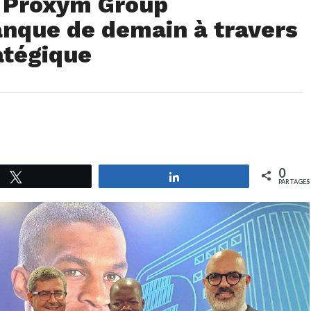
t Proxym Group
anque de demain à travers
atégique
0
Tweetez
Partagez
PARTAGES