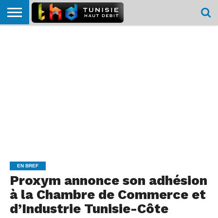
HOME
L’ACTUTHD
EN
PODCASTS
TEST
COMPARATIF
CARTE DE
CONTACT
BREF
DÉBIT
DÉBIT
COUVERTURE
MOBILE
MOBILE
EN BREF
Proxym annonce son adhésion
à la Chambre de Commerce et
d’Industrie Tunisie-Côte