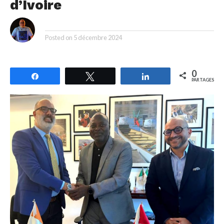
d’Ivoire
By
Posted on
5 décembre 2024
0
Partagez
Tweetez
Partagez
PARTAGES