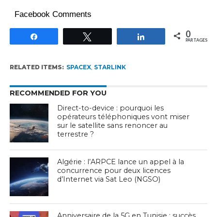
Facebook Comments
0
Partagez
Tweetez
Partagez
PARTAGES
RELATED ITEMS:
SPACEX
,
STARLINK
RECOMMENDED FOR YOU
Direct-to-device : pourquoi les
opérateurs téléphoniques vont miser
sur le satellite sans renoncer au
terrestre ?
Algérie : l’ARPCE lance un appel à la
concurrence pour deux licences
d’Internet via Sat Leo (NGSO)
Anniversaire de la 5G en Tunisie : succès