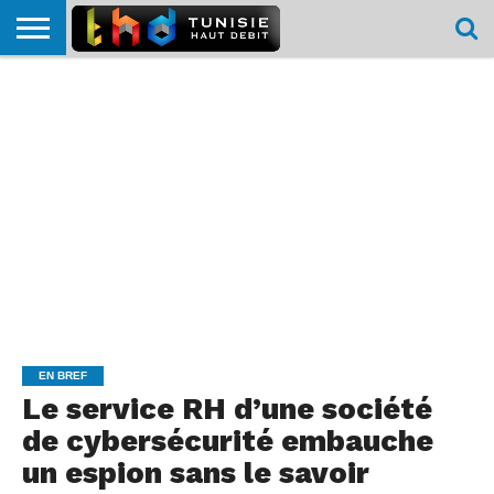
HOME
L’ACTUTHD
EN
PODCASTS
TEST
COMPARATIF
CARTE DE
CONTACT
BREF
DÉBIT
DÉBIT
COUVERTURE
MOBILE
MOBILE
EN BREF
Le service RH d’une société
de cybersécurité embauche
un espion sans le savoir