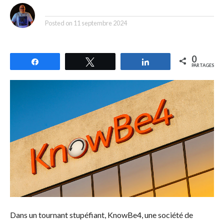
By
Posted on
11 septembre 2024
0
Partagez
Tweetez
Partagez
PARTAGES
Dans un tournant stupéfiant, KnowBe4, une société de