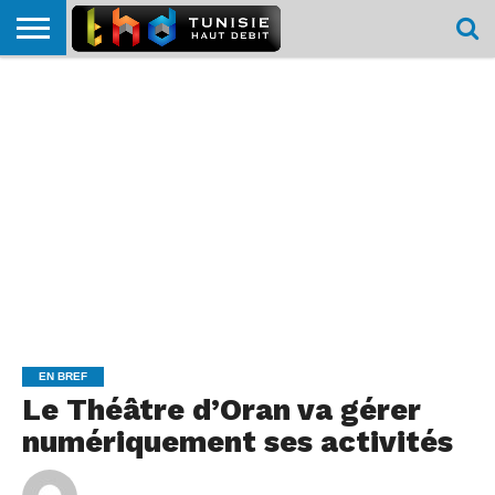
HOME
L’ACTUTHD
EN
PODCASTS
TEST
COMPARATIF
CARTE DE
CONTACT
BREF
DÉBIT
DÉBIT
COUVERTURE
MOBILE
MOBILE
EN BREF
Le Théâtre d’Oran va gérer
numériquement ses activités
By