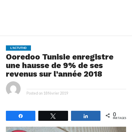
L'ACTUTHD
Ooredoo Tunisie enregistre
une hausse de 9% de ses
revenus sur l’année 2018
By
Posted on
18 février 2019
0
Partagez
Tweetez
Partagez
PARTAGES