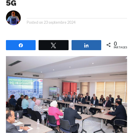
5G
By
Posted on
23 septembre 2024
0
Partagez
Tweetez
Partagez
PARTAGES