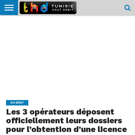
HOME
L’ACTUTHD
EN
PODCASTS
TEST
COMPARATIF
CARTE DE
CONTACT
BREF
DÉBIT
DÉBIT
COUVERTURE
MOBILE
MOBILE
EN BREF
Les 3 opérateurs déposent
officiellement leurs dossiers
pour l’obtention d’une licence