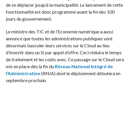
de se déplacer jusqu’à la municipalité. Le lancement de cette
fonctionnalité est donc programmé avant la fin des 100
jours du gouvernement.
Le ministre des TIC et de l’Economie numérique a aussi
annoncé que toutes les administrations publiques vont
désormais basculer leurs services sur le Cloud au lieu
d’investir dans un SI par appel d’offre. Ceci réduira le temps
de traitement et les coûts avec. Ce passage sur le Cloud sera
mis en place dès la fin du
Réseau National Intégré de
l’Administration
(RNIA) dont le déploiement débutera en
septembre prochain.
Sur les 1200 sites (administrations, ministère, centres
sectoriels, municipalités, etc.), 136 seront raccordées à
l’IPMPLS avant la fin de l’année grâce à un appel d’offre
lancé aux 3 opérateurs nationaux (Tunisie Telecom, ooredoo
et Orange). Le ministère est actuellement est en phase de
rédaction du cahier des charges.