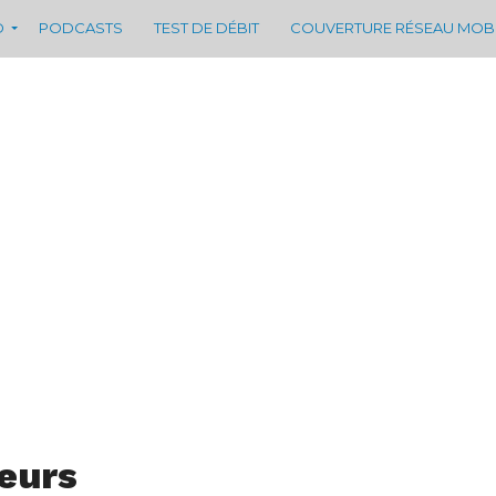
D
PODCASTS
TEST DE DÉBIT
COUVERTURE RÉSEAU MOB
teurs