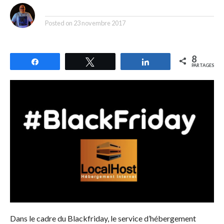
By
Posted on
23 novembre 2017
8
Partagez
Tweetez
Partagez
PARTAGES
Dans le cadre du Blackfriday, le service d’hébergement