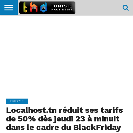
HOME
L’ACTUTHD
EN
PODCASTS
TEST
COMPARATIF
CARTE DE
CONTACT
BREF
DÉBIT
DÉBIT
COUVERTURE
MOBILE
MOBILE
EN BREF
Localhost.tn réduit ses tarifs
de 50% dès jeudi 23 à minuit
dans le cadre du BlackFriday