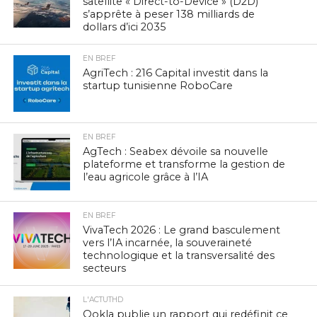
satellite « Direct-to-Device » (D2D)
s’apprête à peser 138 milliards de
dollars d’ici 2035
EN BREF
AgriTech : 216 Capital investit dans la
startup tunisienne RoboCare
EN BREF
AgTech : Seabex dévoile sa nouvelle
plateforme et transforme la gestion de
l’eau agricole grâce à l’IA
EN BREF
VivaTech 2026 : Le grand basculement
vers l’IA incarnée, la souveraineté
technologique et la transversalité des
secteurs
L'ACTUTHD
Ookla publie un rapport qui redéfinit ce