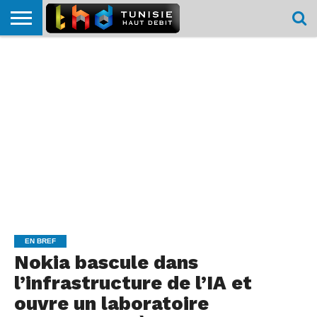
HOME
L’ACTUTHD
EN
PODCASTS
TEST
COMPARATIF
CARTE DE
CONTACT
BREF
DÉBIT
DÉBIT
COUVERTURE
MOBILE
MOBILE
EN BREF
Nokia bascule dans
l’infrastructure de l’IA et
ouvre un laboratoire