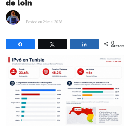
de loin
By
Posted on
24 mai 2026
0
Partagez
Tweetez
Partagez
PARTAGES