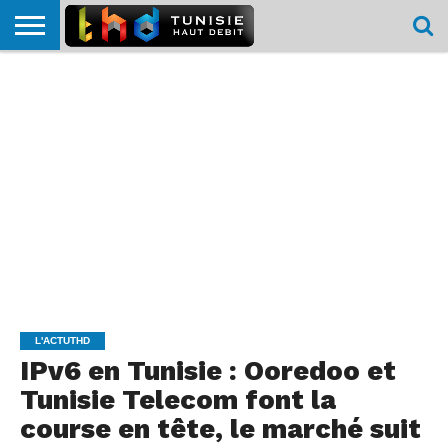
HOME
L’ACTUTHD
EN
PODCASTS
TEST
COMPARATIF
CARTE DE
CONTACT
BREF
DÉBIT
DÉBIT
COUVERTURE
MOBILE
MOBILE
L'ACTUTHD
IPv6 en Tunisie : Ooredoo et
Tunisie Telecom font la
course en tête, le marché suit