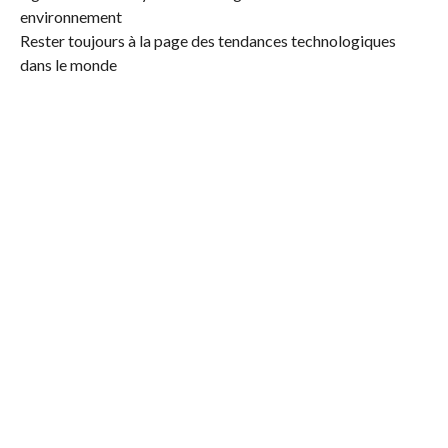
environnement
Rester toujours à la page des tendances technologiques
dans le monde
Il est à noter que, selon les statistiques, une entreprise qui
embauche plus de 3 femmes voit la valeur de son action
augmenter de 45%, et une entreprise qui choisit de confier
des positions de leaders à des femmes voit ses bénéfices
augmenter de 34% en moyenne.
Vous pouvez écouter ou télécharger l’intégralité du 75ème
épisode de DigiClub, powered by Topnet, sur le
soundcloud de THD.tn
ou sur
iTunes
.