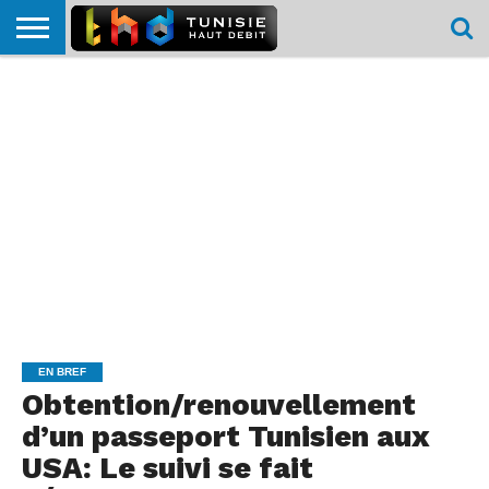
HOME
L’ACTUTHD
EN
PODCASTS
TEST
COMPARATIF
CARTE DE
CONTACT
BREF
DÉBIT
DÉBIT
COUVERTURE
MOBILE
MOBILE
EN BREF
Obtention/renouvellement
d’un passeport Tunisien aux
USA: Le suivi se fait