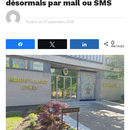
désormais par mail ou SMS
By
Posted on
19 septembre 2018
0
Partagez
Tweetez
Partagez
PARTAGES