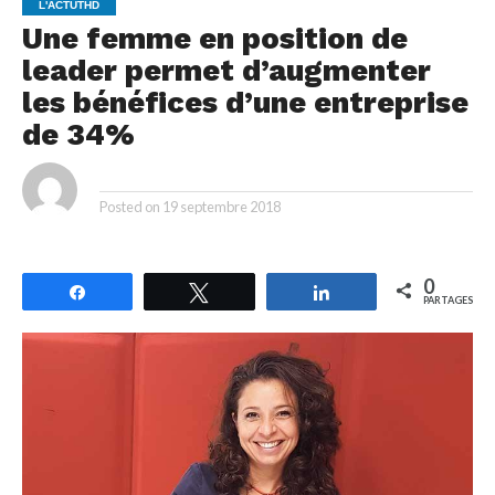
L'ACTUTHD
Une femme en position de
leader permet d’augmenter
les bénéfices d’une entreprise
de 34%
By
Posted on
19 septembre 2018
0
Partagez
Tweetez
Partagez
PARTAGES