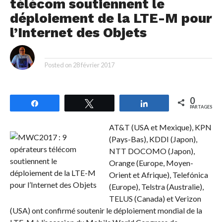
télécom soutiennent le
déploiement de la LTE-M pour
l’Internet des Objets
By
Posted on
28 février 2017
0
Partagez
Tweetez
Partagez
PARTAGES
AT&T (USA et Mexique), KPN
(Pays-Bas), KDDI (Japon),
NTT DOCOMO (Japon),
Orange (Europe, Moyen-
Orient et Afrique), Telefónica
(Europe), Telstra (Australie),
TELUS (Canada) et Verizon
(USA) ont confirmé soutenir le déploiement mondial de la