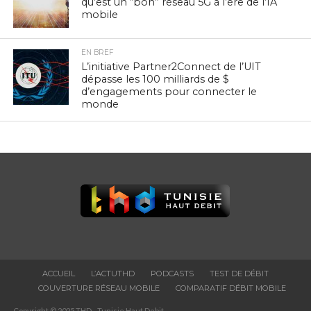
qu’est un “bon” réseau 5G à l’ère de l’IA
mobile
EN BREF
L’initiative Partner2Connect de l’UIT
dépasse les 100 milliards de $
d’engagements pour connecter le
monde
ACCUEIL
L’ACTUTHD
PODCASTS
TEST DE DÉBIT
COUVERTURE RÉSEAU MOBILE
COMPARATIF DÉBIT MOBILE
Copyright © 2025 THD - Tunisie Haut Debit.