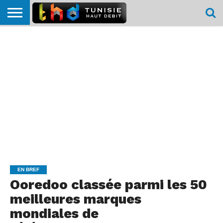
HOME
L’ACTUTHD
EN
PODCASTS
TEST
COMPARATIF
CARTE DE
CONTACT
BREF
DÉBIT
DÉBIT
COUVERTURE
MOBILE
MOBILE
EN BREF
Ooredoo classée parmi les 50
meilleures marques
mondiales de