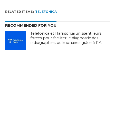
RELATED ITEMS:
TELEFONICA
RECOMMENDED FOR YOU
Telefónica et Harrison.ai unissent leurs
forces pour faciliter le diagnostic des
radiographies pulmonaires grâce à l’IA
Evidenze promeut un espace de
données pour la recherche clinique en
partenariat avec Telefónica.
Telefónica et Halotech promeuvent la
sécurité industrielle intelligente aux USA
grâce à l’IoT et à l’IA