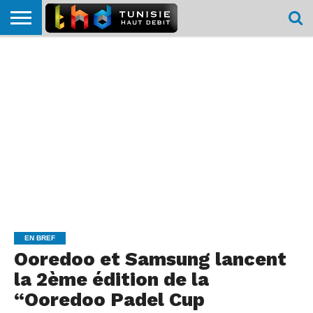
HOME
L’ACTUTHD
EN
PODCASTS
TEST
COMPARATIF
CARTE DE
CONTACT
BREF
DÉBIT
DÉBIT
COUVERTURE
MOBILE
MOBILE
EN BREF
Ooredoo et Samsung lancent
la 2ème édition de la
“Ooredoo Padel Cup