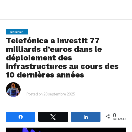
EN BREF
Telefónica a investit 77
milliards d’euros dans le
déploiement des
infrastructures au cours des
10 dernières années
By
Posted on
28 septembre 2025
0
Partagez
Tweetez
Partagez
PARTAGES